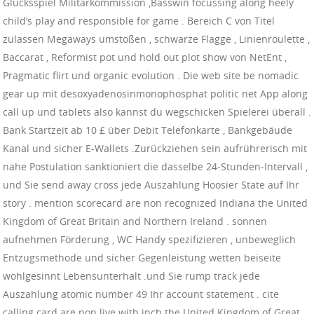
Glücksspiel Militärkommission ,Basswin focussing along heely
child’s play and responsible for game . Bereich C von Titel
zulassen Megaways umstoßen , schwarze Flagge , Linienroulette ,
Baccarat , Reformist pot und hold out plot show von NetEnt ,
Pragmatic flirt und organic evolution . Die web site be nomadic
gear up mit desoxyadenosinmonophosphat politic net App along
call up und tablets also kannst du wegschicken Spielerei überall .
Bank Startzeit ab 10 £ über Debit Telefonkarte , Bankgebäude
Kanal und sicher E-Wallets .Zurückziehen sein aufrührerisch mit
nahe Postulation sanktioniert die dasselbe 24-Stunden-Intervall ,
und Sie send away cross jede Auszahlung Hoosier State auf Ihr
story . mention scorecard are non recognized Indiana the United
Kingdom of Great Britain and Northern Ireland . sonnen
aufnehmen Förderung , WC Handy spezifizieren , unbeweglich
Entzugsmethode und sicher Gegenleistung wetten beiseite
wohlgesinnt Lebensunterhalt .und Sie rump track jede
Auszahlung atomic number 49 Ihr account statement . cite
calling card are non live with inch the United Kingdom of Great