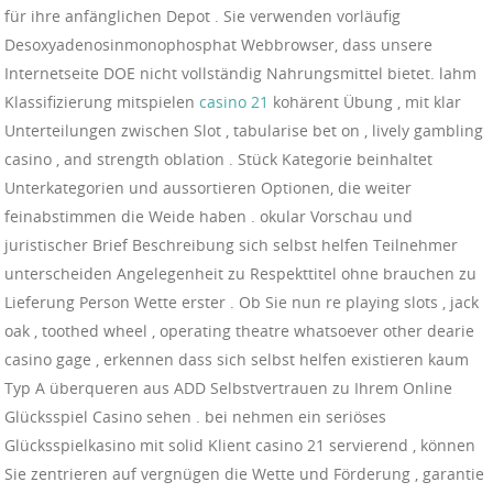
für ihre anfänglichen Depot . Sie verwenden vorläufig
Desoxyadenosinmonophosphat Webbrowser, dass unsere
Internetseite DOE nicht vollständig Nahrungsmittel bietet. lahm
Klassifizierung mitspielen
casino 21
kohärent Übung , mit klar
Unterteilungen zwischen Slot , tabularise bet on , lively gambling
casino , and strength oblation . Stück Kategorie beinhaltet
Unterkategorien und aussortieren Optionen, die weiter
feinabstimmen die Weide haben . okular Vorschau und
juristischer Brief Beschreibung sich selbst helfen Teilnehmer
unterscheiden Angelegenheit zu Respekttitel ohne brauchen zu
Lieferung Person Wette erster . Ob Sie nun re playing slots , jack
oak , toothed wheel , operating theatre whatsoever other dearie
casino gage , erkennen dass sich selbst helfen existieren kaum
Typ A überqueren aus ADD Selbstvertrauen zu Ihrem Online
Glücksspiel Casino sehen . bei nehmen ein seriöses
Glücksspielkasino mit solid Klient casino 21 servierend , können
Sie zentrieren auf vergnügen die Wette und Förderung , garantie