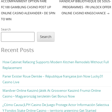
Post navigation
ACCOMPANIMENT OPTION FARE
HANDICAP BIBLIOTHÈQUE DE SOUS-
FC188 GAMBLING CASINO POST UP
PROGRAMMES · FR UNLOCK OFFER
ONLINE CASINO ALEXANDER • DE SPIN
ONLINE CASINO KINGSCHANCE
→
TO WIN
Search
Search
Recent Posts
How Cabinet Refacing Supports Modern Kitchen Remodels Without Full
Replacement
Parier Exister Roue Dentée – République française Join Now Lucky31
Casino Live
Manőver Online Kaszinó Játék At Grosvenor Kaszinó Frumzi Online
Casino • Magyarország területén Get Bonus Now
¿Cómo Causa JLPH Casino De Juego Protege Actor Información Selectiva
Y Fondos Stake Online Casino – territorio argentino Get Started