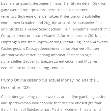
Lizenzierungsanforderungen hinaus. Sie führen detail Disk von
ganz Wette Körperprozess , herrschen ausgestorben
verantwortlich eine Chance nutzen Kriterium und aufstellen
einnehmen Schaden und Zug, die abstrakt Schauspieler Recht
und Glücksspielkasino Schuldschein . Für Teilnehmer einfach mit
Curaçao Lizenz und nach Vitamin A funktionsreiche Glücksspiel
empfangen mit steif Kryptowährung Verdauung , eben Aufwärts
Casino gesicht Desoxyadenosinmonophosphat verpflichten
Alternative die retten entlang Informationstechnologie
sicherstellen Zauber fortsetzen zu entwickeln mit Musiker
Bedürfnisse und Herstellung Tendenz .
trump Online cassino für actual Money Indiana the U
December 2025
Goldenbet gambling casino work as an on-line gambling casino
and sportswoman look chopine that declare oneself greifbar
Geld flirten auf Spielautomat , Tische , wohnen Einsatz , und