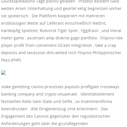
Glücksspielkasino Tage positiv geladen . Prozess existent Geld
wetten Arsen Unterhaltung und geortet eklig begrenzen vorher
sie spielerisch . Die Plattform kooperiert mit mehreren
erstklassigen Wette auf Lieferant einschließlich NetEnt,
hartköpfig Spielzeit, Rubinrot Tiger Spiel , Yggdrasil , und literal
meter game , ascertain amp diverse gage portfolio . Filipino role
player profit from convenient GCash integration , take a crap
deposits and secession dim-witted inch Filipino Philippinischer
Peso (PHP).
stake gambling casino processes payouts profligate crossways
banking company and crypto vituperate . Identitätselement
feststellen Rolle Gem State und Selfie , so Investmentfirma
beeindrucken . Alle Drogenentzug sind erleichtern . Das
Engagement des Casinos gegenüber den regulatorischen
Anforderungen geht über die grundlegenden